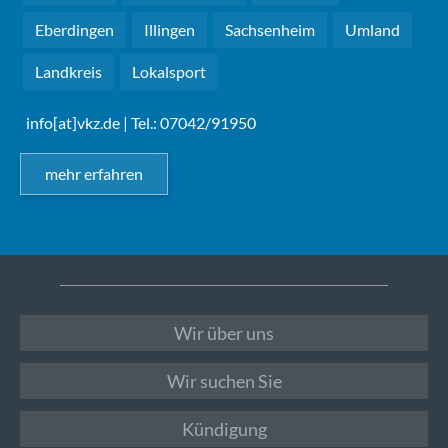
Eberdingen
Illingen
Sachsenheim
Umland
Landkreis
Lokalsport
info[at]vkz.de
| Tel.: 07042/91950
mehr erfahren
Wir über uns
Wir suchen Sie
Kündigung