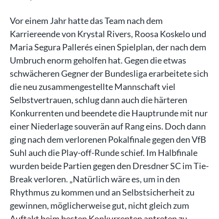
Vor einem Jahr hatte das Team nach dem
Karriereende von Krystal Rivers, Roosa Koskelo und
Maria Segura Pallerés einen Spielplan, der nach dem
Umbruch enorm geholfen hat. Gegen die etwas
schwächeren Gegner der Bundesliga erarbeitete sich
die neu zusammengestellte Mannschaft viel
Selbstvertrauen, schlug dann auch die härteren
Konkurrenten und beendete die Hauptrunde mit nur
einer Niederlage souverän auf Rang eins. Doch dann
ging nach dem verlorenen Pokalfinale gegen den VfB
Suhl auch die Play-off-Runde schief. Im Halbfinale
wurden beide Partien gegen den Dresdner SC im Tie-
Break verloren. „Natürlich wäre es, um in den
Rhythmus zu kommen und an Selbstsicherheit zu
gewinnen, möglicherweise gut, nicht gleich zum
Auftakt beim besten Konkurrenten antreten zu