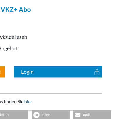
m VKZ+ Abo
 vkz.de lesen
-Angebot
Login
s finden Sie
hier
teilen
teilen
mail