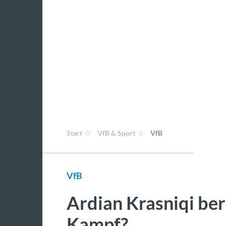
Start
VfB & Sport
VfB
VfB
Ardian Krasniqi be
Kampf?