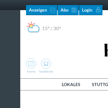
Anzeigen
Abo
Login
15°
/
30°
Events
Notdienste
LOKALES
STUTTG