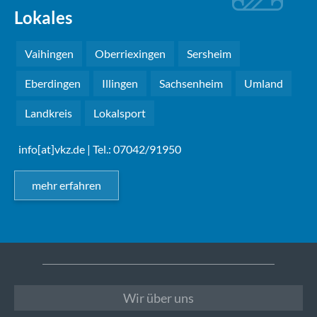
Lokales
Vaihingen
Oberriexingen
Sersheim
Eberdingen
Illingen
Sachsenheim
Umland
Landkreis
Lokalsport
info[at]vkz.de
| Tel.: 07042/91950
mehr erfahren
Wir über uns