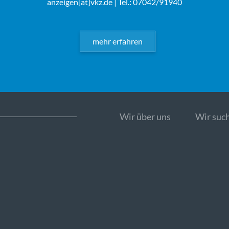
anzeigen[at]vkz.de
| Tel.: 07042/91940
mehr erfahren
Wir über uns
Wir such