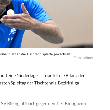
ßballplatz an die Tischtennisplatte gewechselt.
Foto: Leitner
und eine Niederlage – so lautet die Bilanz der
ten Spieltag der Tischtennis-Bezirksliga
TSV Kleinglattbach gegen den TTC Bietigheim-