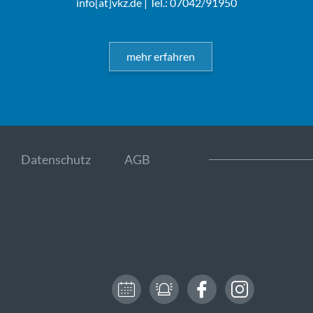
info[at]vkz.de
| Tel.: 07042/91950
mehr erfahren
Datenschutz
AGB