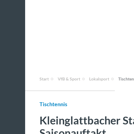
Start
VfB & Sport
Lokalsport
Tischten
Tischtennis
Kleinglattbacher S
Saisonauftakt