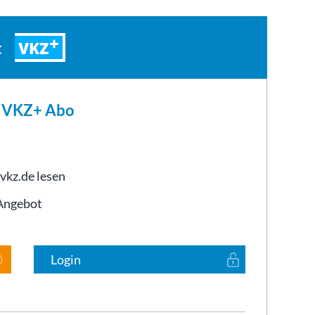
VKZ
t
m VKZ+ Abo
 vkz.de lesen
-Angebot
Login