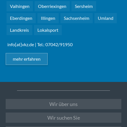
Vaihingen
Oberriexingen
Sersheim
Eberdingen
Illingen
Sachsenheim
Umland
Landkreis
Lokalsport
info[at]vkz.de
| Tel.: 07042/91950
mehr erfahren
Wir über uns
Wir suchen Sie