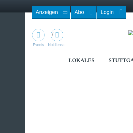
Anzeigen
Abo
Login
/
Events
Notdienste
LOKALES
STUTTG