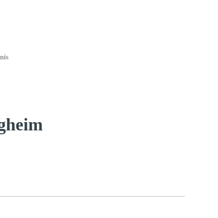
nis
igheim