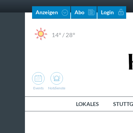
Anzeigen
Abo
Login
14°
/
28°
Events
Notdienste
LOKALES
STUTTG