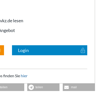
 vkz.de lesen
-Angebot
Login
s finden Sie
hier
teilen
teilen
mail