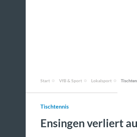
Start
VfB & Sport
Lokalsport
Tischten
Tischtennis
Ensingen verliert a