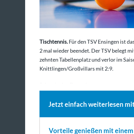
Tischtennis.
Für den TSV Ensingen ist das
2 mal wieder beendet. Der TSV belegt m
zehnten Tabellenplatz und verlor im Sai
Knittlingen/Großvillars mit 2:9.
Schon in den Doppeln…
Jetzt einfach weiterlesen mi
Vorteile genießen mit eine