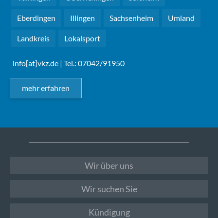
Eberdingen
Illingen
Sachsenheim
Umland
Landkreis
Lokalsport
info[at]vkz.de
| Tel.: 07042/91950
mehr erfahren
Wir über uns
Wir suchen Sie
Kündigung