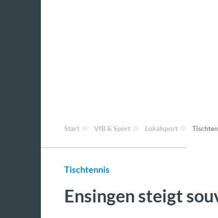
Start
VfB & Sport
Lokalsport
Tischten
Tischtennis
Ensingen steigt sou