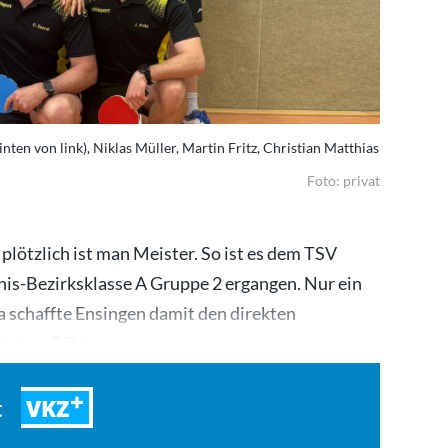
nten von link), Niklas Müller, Martin Fritz, Christian Matthias
Foto: privat
lötzlich ist man Meister. So ist es dem TSV
nnis-Bezirksklasse A Gruppe 2 ergangen. Nur ein
a schaffte Ensingen damit den direkten
mit dem TSV…
VKZ
t