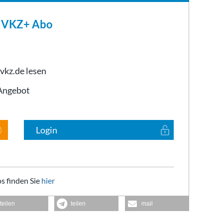
m VKZ+ Abo
 vkz.de lesen
-Angebot
Login
s finden Sie
hier
teilen
teilen
mail