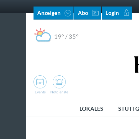
Anzeigen
Abo
Login
19°
/
35°
Events
Notdienste
LOKALES
STUTTG