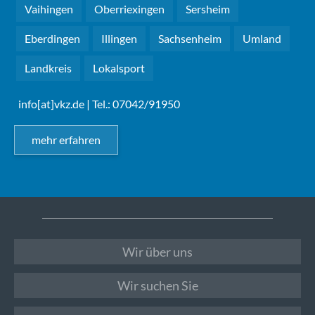
Vaihingen
Oberriexingen
Sersheim
Eberdingen
Illingen
Sachsenheim
Umland
Landkreis
Lokalsport
info[at]vkz.de
| Tel.: 07042/91950
mehr erfahren
Wir über uns
Wir suchen Sie