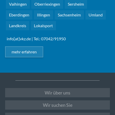
Vaihingen
Oberriexingen
Sersheim
Eberdingen
Illingen
Sachsenheim
Umland
Landkreis
Lokalsport
info[at]vkz.de
| Tel.: 07042/91950
mehr erfahren
Wir über uns
Wir suchen Sie