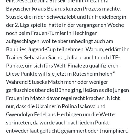
eins gesetzte Julia Stusek, die mit Alexandra
Bayuschenko aus Belarus kurzen Prozess machte.
Stusek, die in der Schweiz lebt und für Heidelberg in
der 2. Liga spielte, hatte in der vergangenen Woche
noch beim Frauen-Turnier in Hechingen
aufgeschlagen, wollte aber unbedingt auch am
Baublies Jugend-Cup teilnehmen. Warum, erklärt ihr
Trainer Sebastian Sachs: „Julia braucht noch ITF-
Punkte, um sich fürs Welt-Finale zu qualifizieren.
Diese Punkte will sie jetzt in Rutesheim holen.“
Während Stuseks Match mehr oder weniger
geräuschlos über die Bühne ging, ließen es die jungen
Frauen im Match davor regelrecht krachen. Nicht
nur, dass die Ukrainerin Polina Isakova und
Gwendolyn Fedel aus Hechingen um die Wette
sprinteten, da wurde auch nach jedem Punkt
entweder laut geflucht, gejammert oder triumphiert.