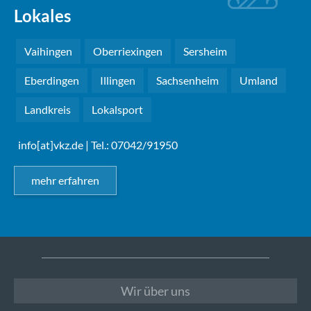
Lokales
Vaihingen
Oberriexingen
Sersheim
Eberdingen
Illingen
Sachsenheim
Umland
Landkreis
Lokalsport
info[at]vkz.de
| Tel.: 07042/91950
mehr erfahren
Wir über uns