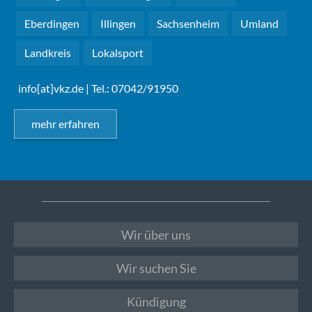
Eberdingen
Illingen
Sachsenheim
Umland
Landkreis
Lokalsport
info[at]vkz.de
| Tel.: 07042/91950
mehr erfahren
Wir über uns
Wir suchen Sie
Kündigung