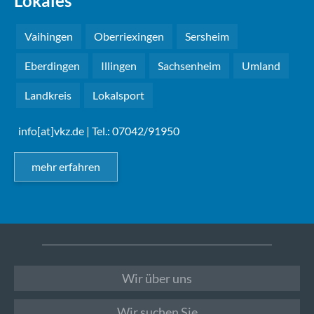
Lokales
Vaihingen
Oberriexingen
Sersheim
Eberdingen
Illingen
Sachsenheim
Umland
Landkreis
Lokalsport
info[at]vkz.de
| Tel.: 07042/91950
mehr erfahren
Wir über uns
Wir suchen Sie