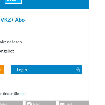
m VKZ+ Abo
 vkz.de lesen
-Angebot
Login
s finden Sie
hier
teilen
teilen
mail