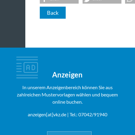
Back
Anzeigen
In unserem Anzeigenbereich können Sie aus
zahlreichen Mustervorlagen wählen und bequem
online buchen.
anzeigen[at]vkz.de
| Tel.: 07042/91940