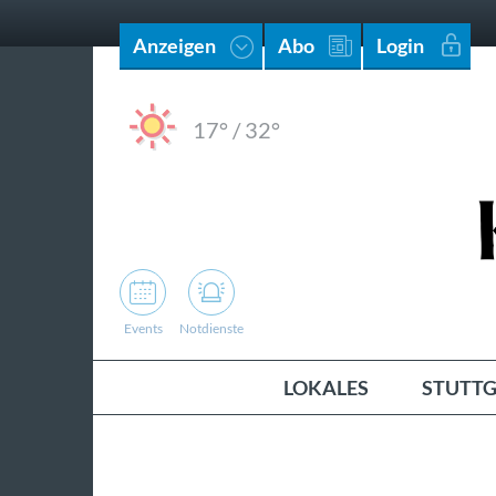
Anzeigen
Abo
Login
17°
/
32°
Events
Notdienste
LOKALES
STUTTG