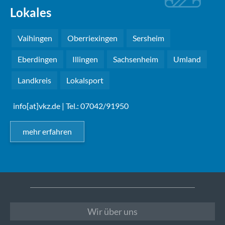
Lokales
Vaihingen
Oberriexingen
Sersheim
Eberdingen
Illingen
Sachsenheim
Umland
Landkreis
Lokalsport
info[at]vkz.de
| Tel.: 07042/91950
mehr erfahren
Wir über uns