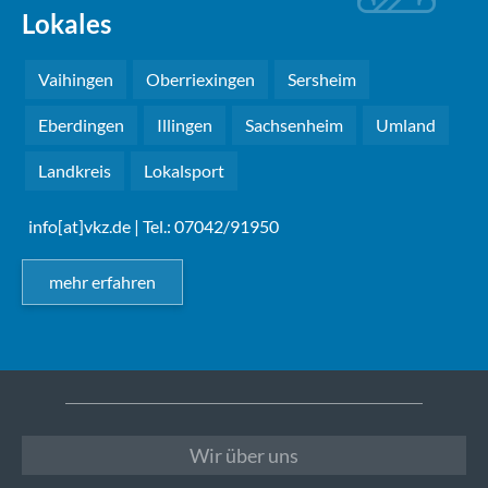
Lokales
Vaihingen
Oberriexingen
Sersheim
Eberdingen
Illingen
Sachsenheim
Umland
Landkreis
Lokalsport
info[at]vkz.de
| Tel.: 07042/91950
mehr erfahren
Wir über uns