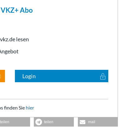
m VKZ+ Abo
 vkz.de lesen
-Angebot
Login
s finden Sie
hier
teilen
teilen
mail