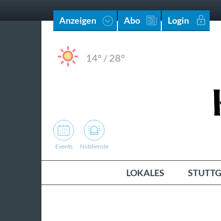
Anzeigen
Abo
Login
14°
/
28°
Events
Notdienste
LOKALES
STUTTG