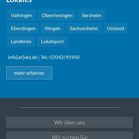
Vaihingen
Oberriexingen
Sersheim
Eberdingen
Illingen
Sachsenheim
Umland
Landkreis
Lokalsport
info[at]vkz.de
| Tel.: 07042/91950
mehr erfahren
Wir über uns
Wir suchen Sie