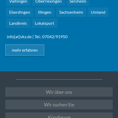
Vaihingen
Oberriexingen
Sersheim
Eberdingen
Illingen
Sachsenheim
Umland
Landkreis
Lokalsport
info[at]vkz.de
| Tel.: 07042/91950
mehr erfahren
Wir über uns
Wir suchen Sie
Kündigung