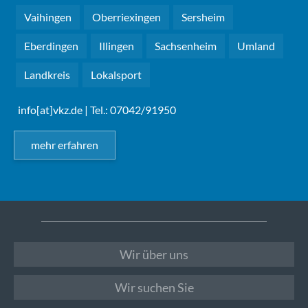
Vaihingen
Oberriexingen
Sersheim
Eberdingen
Illingen
Sachsenheim
Umland
Landkreis
Lokalsport
info[at]vkz.de
| Tel.: 07042/91950
mehr erfahren
Wir über uns
Wir suchen Sie