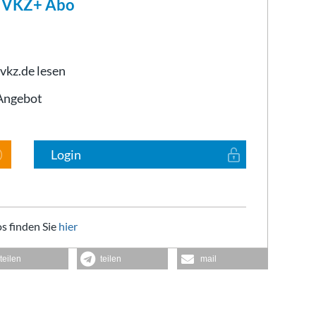
m VKZ+ Abo
 vkz.de lesen
-Angebot
Login
s finden Sie
hier
teilen
teilen
mail