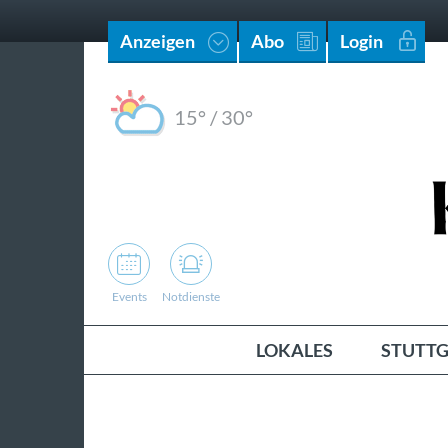
Anzeigen
Abo
Login
15°
/
30°
Events
Notdienste
LOKALES
STUTTG