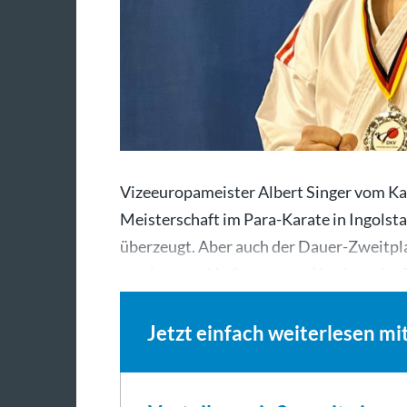
Vizeeuropameister Albert Singer vom Ka
Meisterschaft im Para-Karate in Ingolst
überzeugt. Aber auch der Dauer-Zweitpla
war in guter Verfassung und besiegte im
Jetzt einfach weiterlesen mi