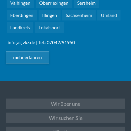
Vaihingen
Oberriexingen
Sersheim
Eberdingen
Illingen
Sachsenheim
Umland
Landkreis
Lokalsport
info[at]vkz.de
| Tel.: 07042/91950
mehr erfahren
Wir über uns
Wir suchen Sie