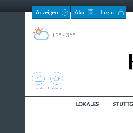
Anzeigen
Abo
Login
19°
/
35°
Events
Notdienste
LOKALES
STUTTG