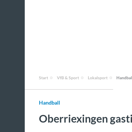
Start
VfB & Sport
Lokalsport
Handbal
Handball
Oberriexingen gasti