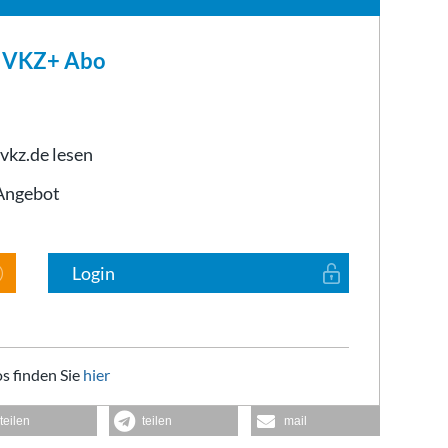
m VKZ+ Abo
 vkz.de lesen
-Angebot
Login
s finden Sie
hier
teilen
teilen
mail