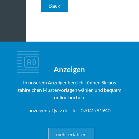
Back
Anzeigen
In unserem Anzeigenbereich können Sie aus
zahlreichen Mustervorlagen wählen und bequem
online buchen.
anzeigen[at]vkz.de
| Tel.: 07042/91940
mehr erfahren