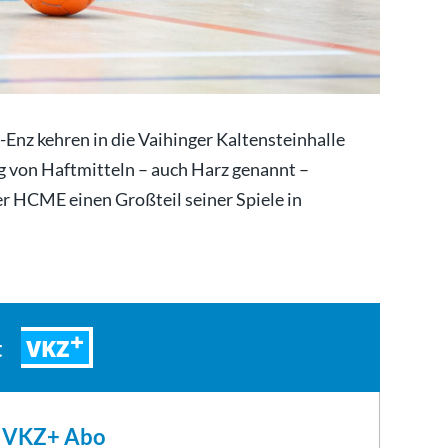
Enz kehren in die Vaihinger Kaltensteinhalle
g von Haftmitteln – auch Harz genannt –
er HCME einen Großteil seiner Spiele in
VKZ
t
m VKZ+ Abo