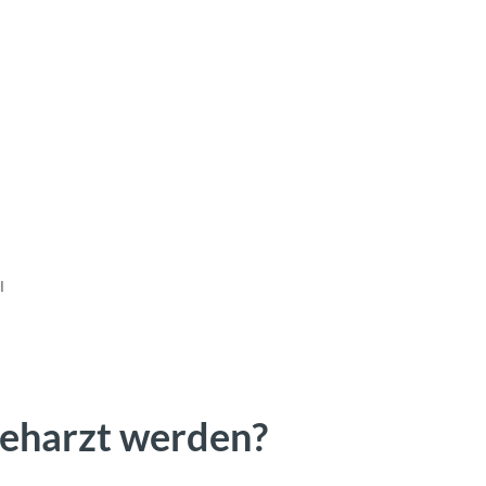
l
geharzt werden?