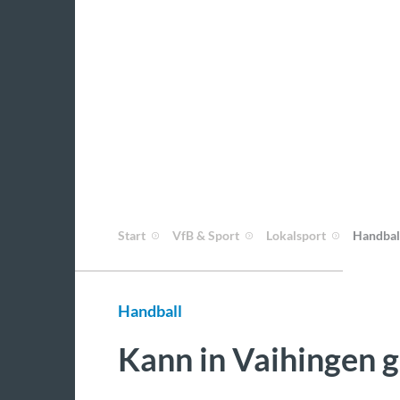
Start
VfB & Sport
Lokalsport
Handbal
Handball
Kann in Vaihingen 