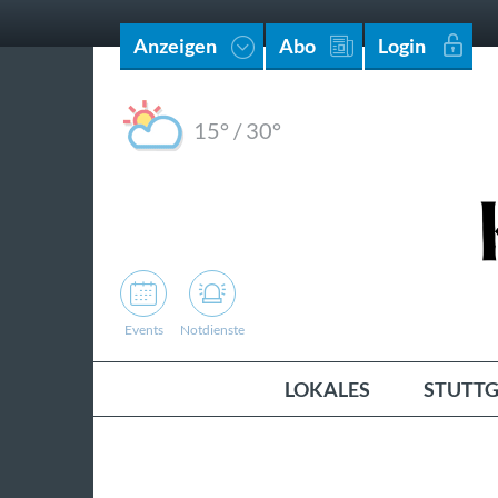
Anzeigen
Abo
Login
15°
/
30°
Events
Notdienste
LOKALES
STUTTG