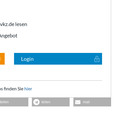
 vkz.de lesen
-Angebot
Login
s finden Sie
hier
teilen
teilen
mail