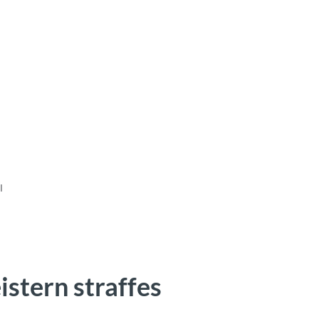
l
stern straffes