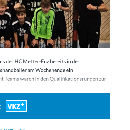
 des HC Metter-Enz bereits in der
shandballer am Wochenende ein
 Teams waren in den Qualifikationsrunden zur
r/Franken im Einsatz – und das mit…
VKZ
t