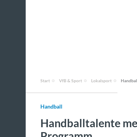
Start
VfB & Sport
Lokalsport
Handbal
Handball
Handballtalente mei
Programm