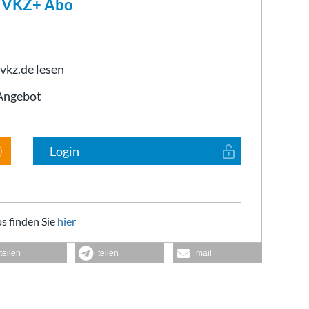
m VKZ+ Abo
 vkz.de lesen
-Angebot
Login
s finden Sie
hier
teilen
teilen
mail