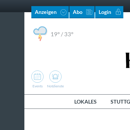
Anzeigen
Abo
Login
19°
/
33°
Events
Notdienste
LOKALES
STUTTG