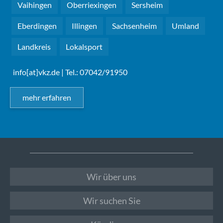
Vaihingen
Oberriexingen
Sersheim
Eberdingen
Illingen
Sachsenheim
Umland
Landkreis
Lokalsport
info[at]vkz.de
| Tel.: 07042/91950
mehr erfahren
Wir über uns
Wir suchen Sie