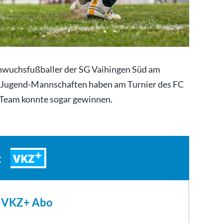
hwuchsfußballer der SG Vaihingen Süd am
-Jugend-Mannschaften haben am Turnier des FC
Team konnte sogar gewinnen.
g sich wacker und zeigte eine…
VKZ
t
m VKZ+ Abo