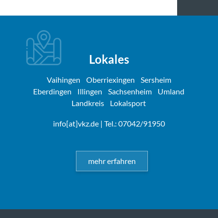
Lokales
Vaihingen
Oberriexingen
Sersheim
Eberdingen
Illingen
Sachsenheim
Umland
Landkreis
Lokalsport
info[at]vkz.de
| Tel.: 07042/91950
mehr erfahren