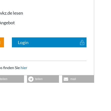
 vkz.de lesen
-Angebot
Login
s finden Sie
hier
teilen
teilen
mail