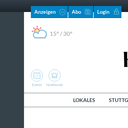
Anzeigen
Abo
Login
15°
/
30°
Events
Notdienste
LOKALES
STUTTG