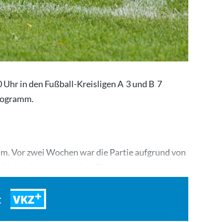
Uhr in den Fußball-Kreisligen A 3 und B 7
Programm.
eim. Vor zwei Wochen war die Partie aufgrund von
fristig abgesagt worden. Für…
VKZ
t