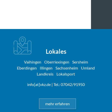
Lokales
Vaihingen
Oberriexingen
Sersheim
Eberdingen
Illingen
Sachsenheim
Umland
Landkreis
Lokalsport
info[at]vkz.de
| Tel.: 07042/91950
mehr erfahren