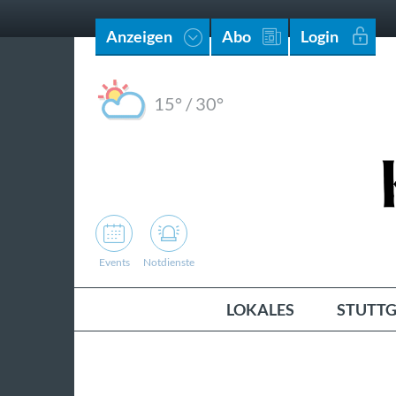
Anzeigen
Abo
Login
15°
/
30°
Events
Notdienste
LOKALES
STUTTG