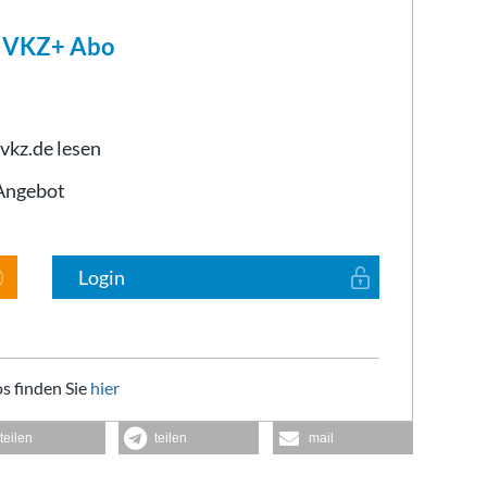
m VKZ+ Abo
 vkz.de lesen
-Angebot
Login
s finden Sie
hier
teilen
teilen
mail