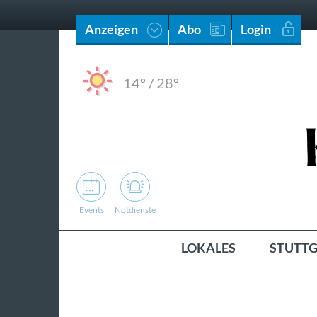
Anzeigen
Abo
Login
14°
/
28°
Events
Notdienste
LOKALES
STUTTG