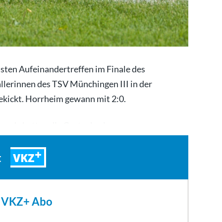
ten Aufeinandertreffen im Finale des
lerinnen des TSV Münchingen III in der
ekickt. Horrheim gewann mit 2:0.
hen, da hatten die Gastgeberinnen…
VKZ
t
m VKZ+ Abo