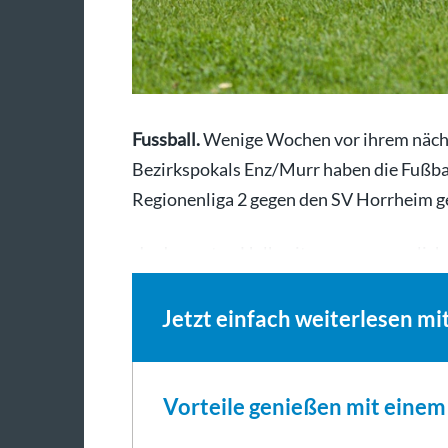
Fussball.
Wenige Wochen vor ihrem nächs
Bezirkspokals Enz/Murr haben die Fußbal
Regionenliga 2 gegen den SV Horrheim g
„In der ersten Halbzeit war es ausgeglic
Jetzt einfach weiterlesen mi
Vorteile genießen mit eine