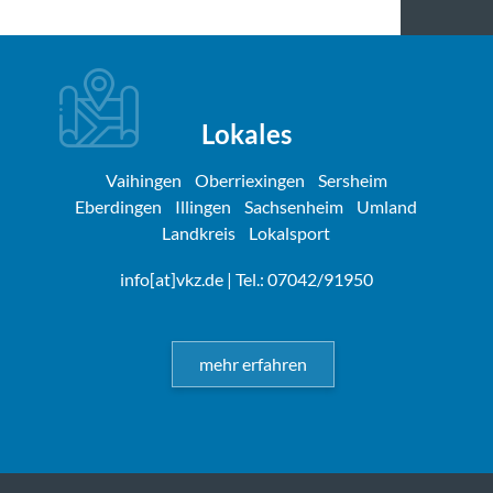
Lokales
Vaihingen
Oberriexingen
Sersheim
Eberdingen
Illingen
Sachsenheim
Umland
Landkreis
Lokalsport
info[at]vkz.de
| Tel.: 07042/91950
mehr erfahren