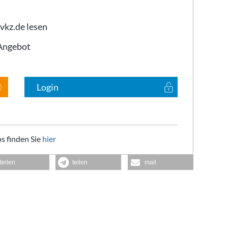
 vkz.de lesen
-Angebot
Login
s finden Sie
hier
teilen
teilen
mail