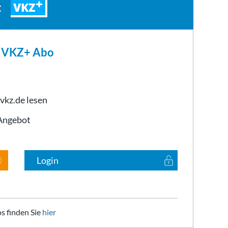
VKZ
t
m VKZ+ Abo
 vkz.de lesen
-Angebot
Login
s finden Sie
hier