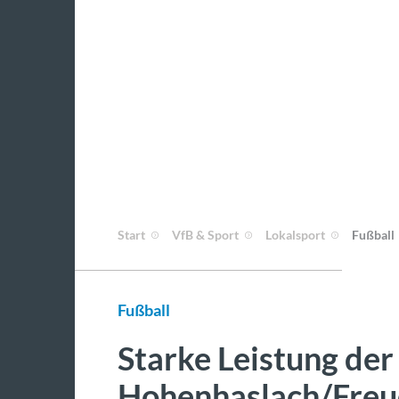
Start
VfB & Sport
Lokalsport
Fußball
Fußball
Starke Leistung de
Hohenhaslach/Freu