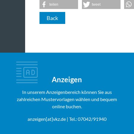
teilen
tweet
Back
Anzeigen
In unserem Anzeigenbereich können Sie aus
zahlreichen Mustervorlagen wählen und bequem
online buchen.
anzeigen[at]vkz.de
| Tel.: 07042/91940