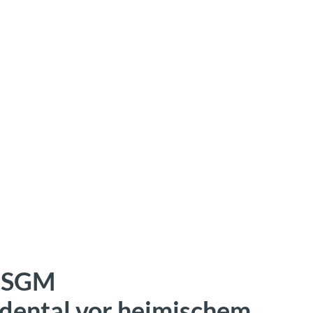
r SGM
dental vor heimischem