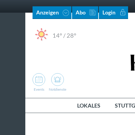
Anzeigen
Abo
Login
14°
/
28°
Events
Notdienste
LOKALES
STUTTG