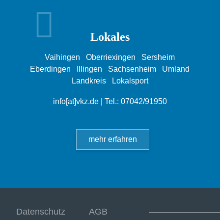
Lokales
Vaihingen
Oberriexingen
Sersheim
Eberdingen
Illingen
Sachsenheim
Umland
Landkreis
Lokalsport
info[at]vkz.de
| Tel.: 07042/91950
mehr erfahren
Datenschutz
AGB