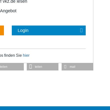
f vkz.de lesen
-Angebot
Login
os finden Sie
hier
teilen
teilen
mail