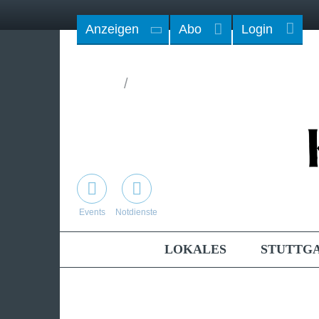
Anzeigen
Abo
Login
/
Events
Notdienste
LOKALES
STUTTG