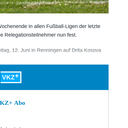
enende in allen Fußball-Ligen der letzte
die Relegationsteilnehmer nun fest.
tag, 12. Juni in Renningen auf Drita Kosova
 den Bezirksligaaufstieg ist…
VKZ
 VKZ+ Abo