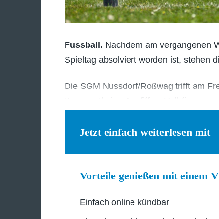
Fussball.
Nachdem am vergangenen Woch
Spieltag absolviert worden ist, stehen 
Die SGM Nussdorf/Roßwag trifft am Frei
Kornwestheim. Anpfiff im Halbfinale um
Jetzt einfach weiterlesen mit
Vorteile genießen mit einem
Einfach online kündbar