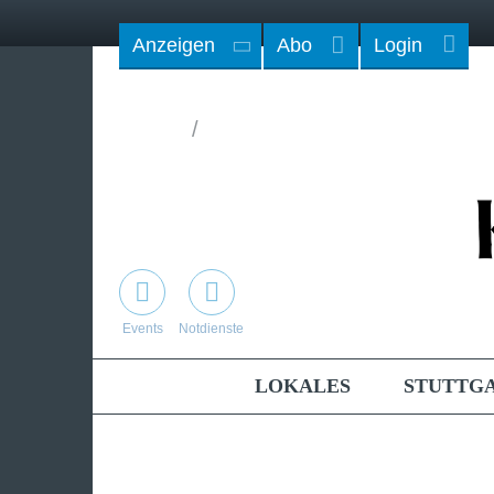
Anzeigen
Abo
Login
/
Events
Notdienste
LOKALES
STUTTG