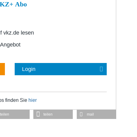
 VKZ+ Abo
f vkz.de lesen
-Angebot
Login
os finden Sie
hier
teilen
teilen
mail