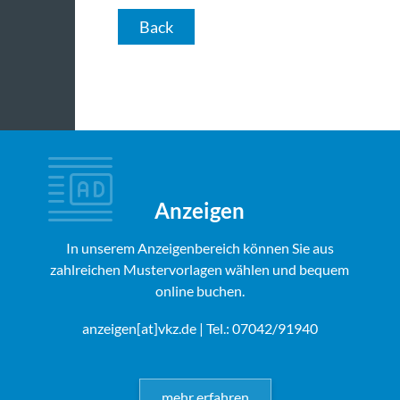
Back
Anzeigen
In unserem Anzeigenbereich können Sie aus
zahlreichen Mustervorlagen wählen und bequem
online buchen.
anzeigen[at]vkz.de
| Tel.: 07042/91940
mehr erfahren