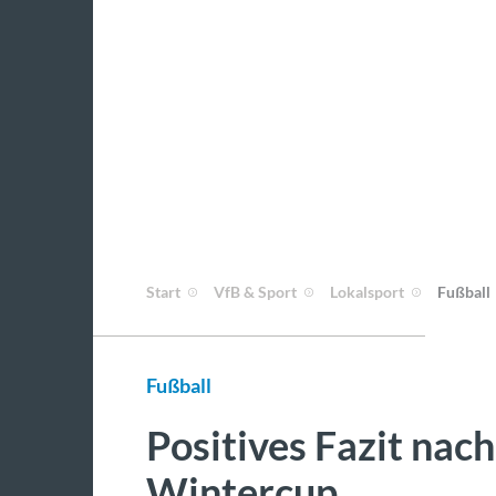
Start
VfB & Sport
Lokalsport
Fußball
Fußball
Positives Fazit nac
Wintercup