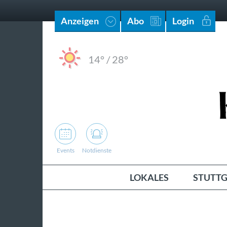
Anzeigen
Abo
Login
14°
/
28°
Events
Notdienste
LOKALES
STUTTG