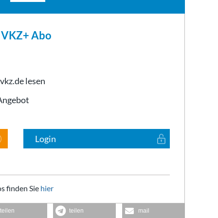
m VKZ+ Abo
 vkz.de lesen
-Angebot
Login
s finden Sie
hier
teilen
teilen
mail