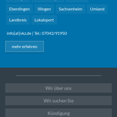
Eberdingen
Illingen
Sachsenheim
Umland
Landkreis
Lokalsport
info[at]vkz.de
| Tel.: 07042/91950
mehr erfahren
Wir über uns
Wir suchen Sie
Kündigung