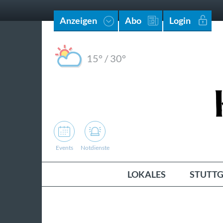
Anzeigen
Abo
Login
15°
/
30°
Events
Notdienste
LOKALES
STUTTG