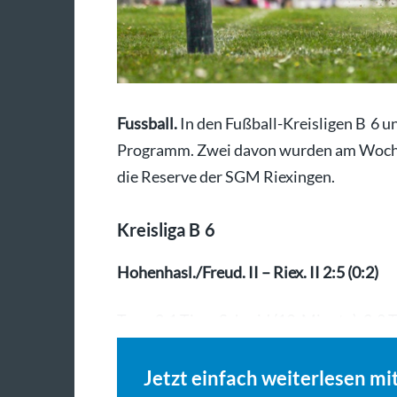
Fussball.
In den Fußball-Kreisligen B 6 u
Programm. Zwei davon wurden am Wochen
die Reserve der SGM Riexingen.
Kreisliga B 6
Hohenhasl./Freud. II – Riex. II 2:5 (0:2)
Tore: 0:1 Timo Schmid (19. Minute), 0:2 
Jetzt einfach weiterlesen mi