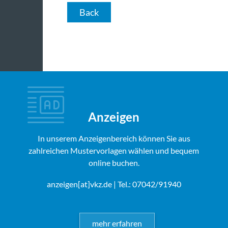
Back
Anzeigen
In unserem Anzeigenbereich können Sie aus
zahlreichen Mustervorlagen wählen und bequem
online buchen.
anzeigen[at]vkz.de
| Tel.: 07042/91940
mehr erfahren