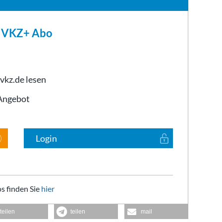
m VKZ+ Abo
 vkz.de lesen
-Angebot
Login
s finden Sie
hier
teilen
teilen
mail