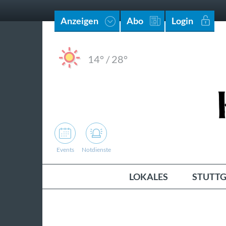
Anzeigen
Abo
Login
14°
/
28°
Events
Notdienste
LOKALES
STUTTG