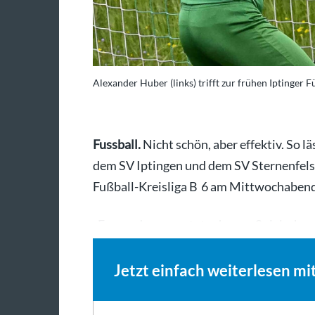
Alexander Huber (links) trifft zur frühen Iptinger 
Fussball.
Nicht schön, aber effektiv. So l
dem SV Iptingen und dem SV Sternenfels
Fußball-Kreisliga B 6 am Mittwochabend m
„Es war das erwartet schwere Spiel, aber
Jetzt einfach weiterlesen mi