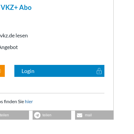
m VKZ+ Abo
 vkz.de lesen
-Angebot
Login
s finden Sie
hier
teilen
teilen
mail