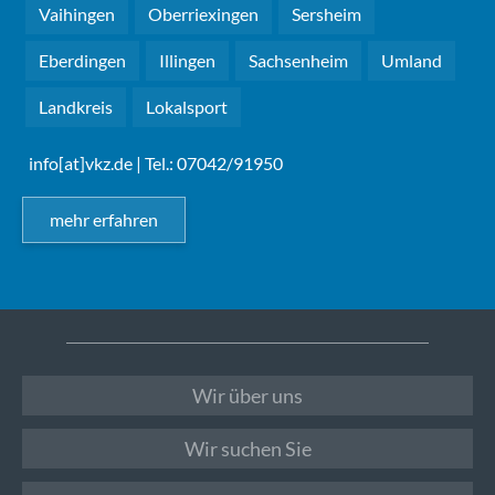
Vaihingen
Oberriexingen
Sersheim
Eberdingen
Illingen
Sachsenheim
Umland
Landkreis
Lokalsport
info[at]vkz.de
| Tel.: 07042/91950
mehr erfahren
Wir über uns
Wir suchen Sie