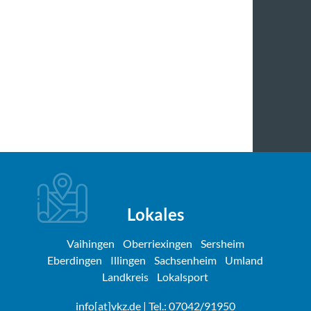
Lokales
Vaihingen
Oberriexingen
Sersheim
Eberdingen
Illingen
Sachsenheim
Umland
Landkreis
Lokalsport
info[at]vkz.de
| Tel.: 07042/91950