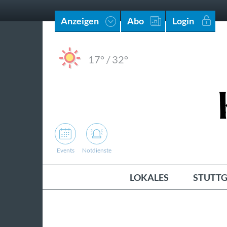
Anzeigen
Abo
Login
17°
/
32°
Events
Notdienste
LOKALES
STUTTG