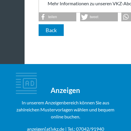
Mehr Informationen zu unseren VKZ-Abo
teilen
tweet
Back
Anzeigen
In unserem Anzeigenbereich können Sie aus
zahlreichen Mustervorlagen wählen und bequem
online buchen.
anzeigen[at]vkz.de
| Tel.: 07042/91940