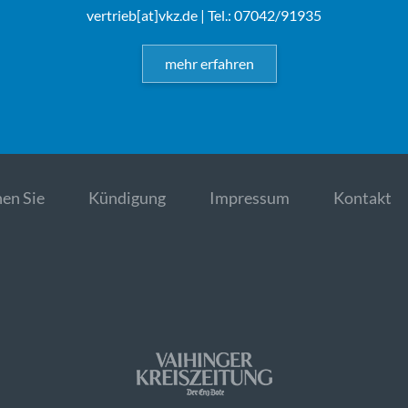
vertrieb[at]vkz.de
| Tel.: 07042/91935
mehr erfahren
en Sie
Kündigung
Impressum
Kontakt