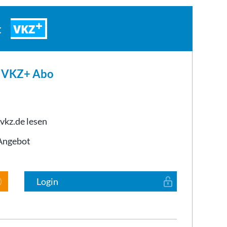
VKZ
t
m VKZ+ Abo
 vkz.de lesen
-Angebot
Login