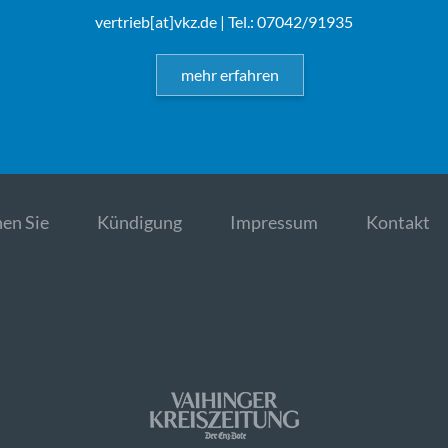
vertrieb[at]vkz.de
| Tel.: 07042/91935
mehr erfahren
en Sie
Kündigung
Impressum
Kontakt