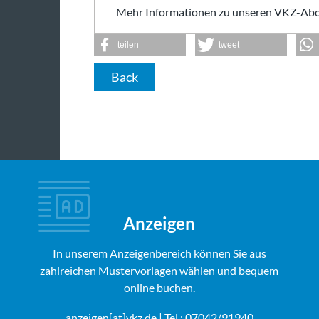
Mehr Informationen zu unseren VKZ-Abo
teilen
tweet
Back
Anzeigen
In unserem Anzeigenbereich können Sie aus
zahlreichen Mustervorlagen wählen und bequem
online buchen.
anzeigen[at]vkz.de
| Tel.: 07042/91940