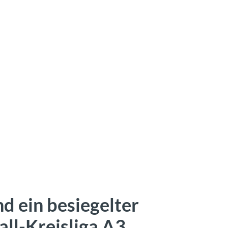
d ein besiegelter
all-Kreisliga A3