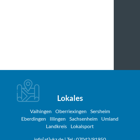
Lokales
Vaihingen
Oberriexingen
Sersheim
Eberdingen
Illingen
Sachsenheim
Umland
Landkreis
Lokalsport
info[at]vkz.de
| Tel.: 07042/91950