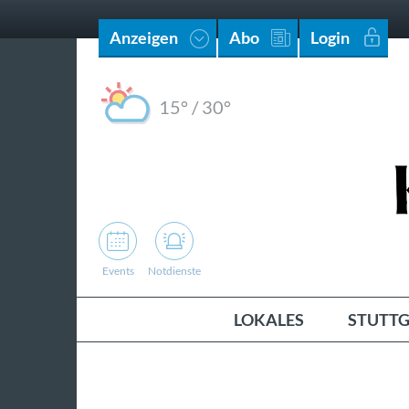
Anzeigen
Abo
Login
15°
/
30°
Events
Notdienste
LOKALES
STUTTG