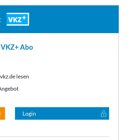
VKZ
t
m VKZ+ Abo
 vkz.de lesen
-Angebot
Login