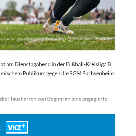
t am Dienstagabend in der Fußball-Kreisliga B
heimischem Publikum gegen die SGM Sachsenheim
 die Hausherren von Beginn an eine engagierte
VKZ
t