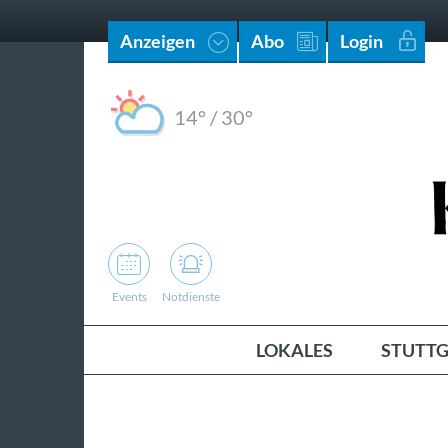
Anzeigen
Abo
Login
14°
/
30°
Events
Notdienste
LOKALES
STUTTG