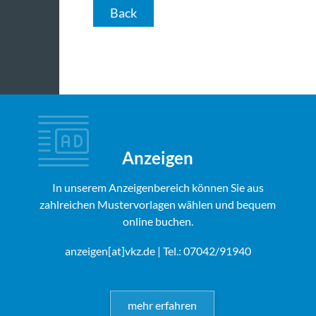
Back
Anzeigen
In unserem Anzeigenbereich können Sie aus
zahlreichen Mustervorlagen wählen und bequem
online buchen.
anzeigen[at]vkz.de
| Tel.: 07042/91940
mehr erfahren