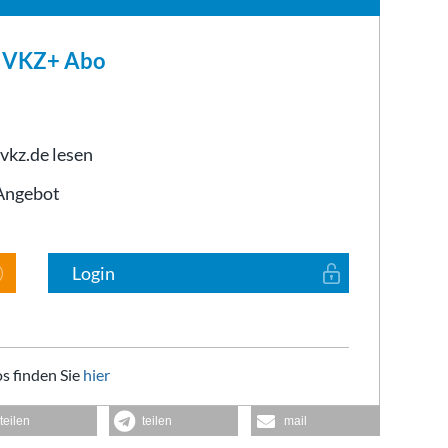
m VKZ+ Abo
 vkz.de lesen
-Angebot
Login
s finden Sie
hier
teilen
teilen
mail