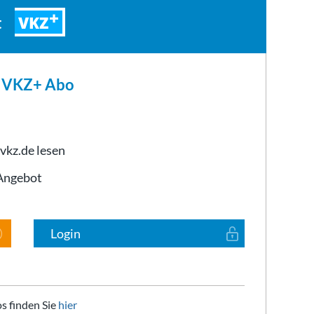
VKZ
t
m VKZ+ Abo
 vkz.de lesen
-Angebot
Login
s finden Sie
hier