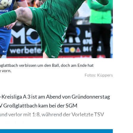
inglattbach verbissen um den Ball, doch am Ende hat
e vorn.
Fotos: Küppers
l-Kreisliga A 3 ist am Abend von Gründonnerstag
TSV Großglattbach kam bei der SGM
nd verlor mit 1:8, während der Vorletzte TSV
 das Nachsehen…