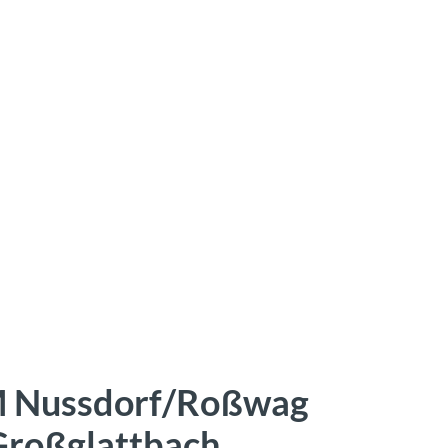
M Nussdorf/Roßwag
 Großglattbach