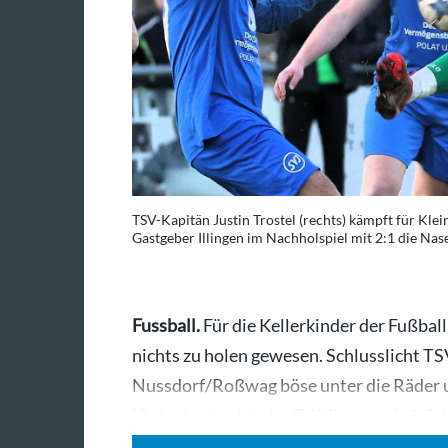
TSV-Kapitän Justin Trostel (rechts) kämpft für Kle
Gastgeber Illingen im Nachholspiel mit 2:1 die Nas
Fussball.
Für die Kellerkinder der Fußbal
nichts zu holen gewesen. Schlusslicht 
Nussdorf/Roßwag böse unter die Räder u
Kleinglattbach beim SV Illingen mit 1:2