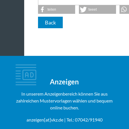
teilen
tweet
Back
Anzeigen
In unserem Anzeigenbereich können Sie aus
zahlreichen Mustervorlagen wählen und bequem
online buchen.
anzeigen[at]vkz.de
| Tel.: 07042/91940