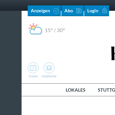
Anzeigen
Abo
Login
15°
/
30°
Events
Notdienste
LOKALES
STUTTG