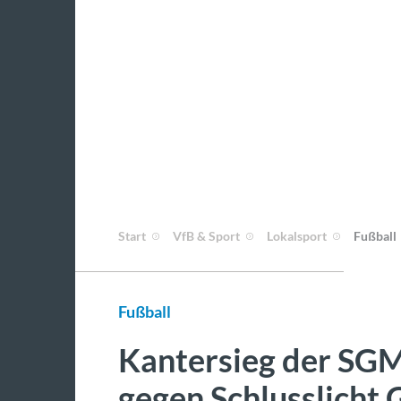
Start
VfB & Sport
Lokalsport
Fußball
Fußball
Kantersieg der SG
gegen Schlusslicht