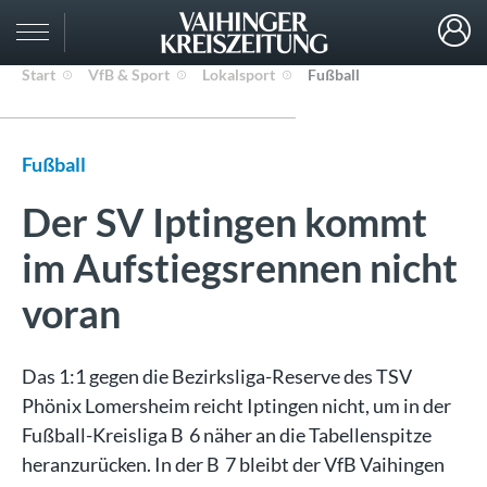
Start
VfB & Sport
Lokalsport
Fußball
Fußball
Der SV Iptingen kommt
im Aufstiegsrennen nicht
voran
Das 1:1 gegen die Bezirksliga-Reserve des TSV
Phönix Lomersheim reicht Iptingen nicht, um in der
Fußball-Kreisliga B 6 näher an die Tabellenspitze
heranzurücken. In der B 7 bleibt der VfB Vaihingen