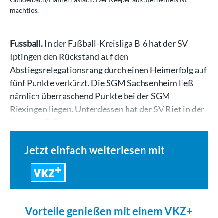
machtlos.
Fussball.
In der Fußball-Kreisliga B 6 hat der SV
Iptingen den Rückstand auf den
Abstiegsrelegationsrang durch einen Heimerfolg auf
fünf Punkte verkürzt. Die SGM Sachsenheim ließ
nämlich überraschend Punkte bei der SGM
Riexingen liegen. Unterdessen hat der SV Riet in der
Kreisliga B 7 seine gute…
Jetzt einfach weiterlesen mit
VKZ
Vorteile genießen mit einem VKZ+