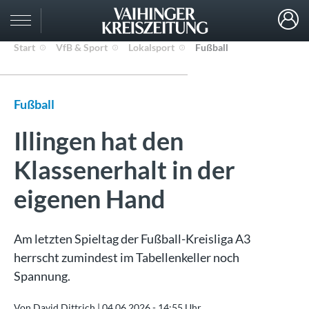
Start
VfB & Sport
Lokalsport
Fußball
Fußball
Illingen hat den
Klassenerhalt in der
eigenen Hand
Am letzten Spieltag der Fußball-Kreisliga A3
herrscht zumindest im Tabellenkeller noch
Spannung.
Von David Dittrich |
04.06.2026 - 14:55 Uhr