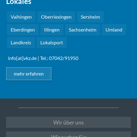
Lokales
Vaihingen
Oberriexingen
Sersheim
Eberdingen
Illingen
Sachsenheim
Umland
Landkreis
Lokalsport
info[at]vkz.de
| Tel.: 07042/91950
mehr erfahren
Wir über uns
Wir suchen Sie