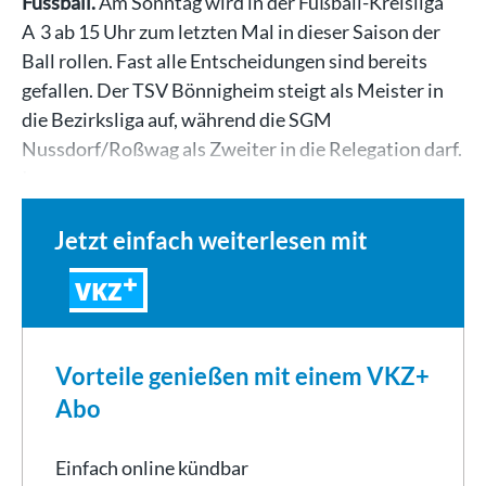
Fussball.
Am Sonntag wird in der Fußball-Kreisliga
A 3 ab 15 Uhr zum letzten Mal in dieser Saison der
Ball rollen. Fast alle Entscheidungen sind bereits
gefallen. Der TSV Bönnigheim steigt als Meister in
die Bezirksliga auf, während die SGM
Nussdorf/Roßwag als Zweiter in die Relegation darf.
Im…
Jetzt einfach weiterlesen mit
VKZ
Vorteile genießen mit einem VKZ+
Abo
Einfach online kündbar