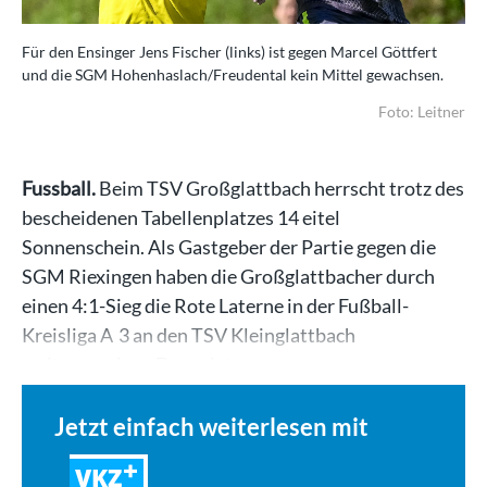
Für den Ensinger Jens Fischer (links) ist gegen Marcel Göttfert
und die SGM Hohenhaslach/Freudental kein Mittel gewachsen.
Foto: Leitner
Fussball.
Beim TSV Großglattbach herrscht trotz des
bescheidenen Tabellenplatzes 14 eitel
Sonnenschein. Als Gastgeber der Partie gegen die
SGM Riexingen haben die Großglattbacher durch
einen 4:1-Sieg die Rote Laterne in der Fußball-
Kreisliga A 3 an den TSV Kleinglattbach
weitergegeben. Der zeigte…
Jetzt einfach weiterlesen mit
VKZ