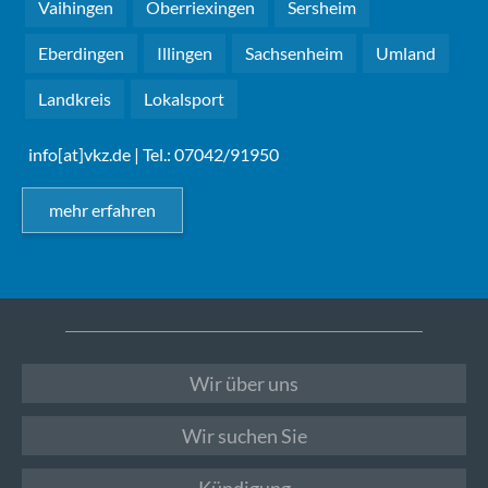
Vaihingen
Oberriexingen
Sersheim
Eberdingen
Illingen
Sachsenheim
Umland
Landkreis
Lokalsport
info[at]vkz.de
| Tel.: 07042/91950
mehr erfahren
Wir über uns
Wir suchen Sie
Kündigung