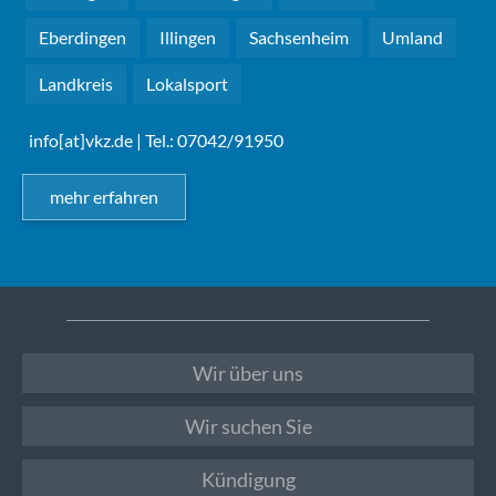
Eberdingen
Illingen
Sachsenheim
Umland
Landkreis
Lokalsport
info[at]vkz.de
| Tel.: 07042/91950
mehr erfahren
Wir über uns
Wir suchen Sie
Kündigung