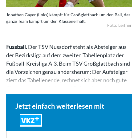
Jonathan Gayer (links) kämpft für Großglattbach um den Ball, das
ganze Team kämpft um den Klassenerhalt.
Foto: Leitner
Fussball.
Der TSV Nussdorf steht als Absteiger aus
der Bezirksliga auf dem zweiten Tabellenplatz der
Fußball-Kreisliga A 3. Beim TSV Großglattbach sind
die Vorzeichen genau andersherum: Der Aufsteiger
ziert das Tabellenende, rechnet sich aber noch gute
Chancen aus, zumindest auf Relegationsplatz…
Jetzt einfach weiterlesen mit
VKZ